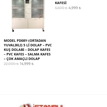
KAFESİ
Orijinal
Şu
6,600
₺
4,999
₺
fiyat:
andaki
SEPETE EKLE
6,600 ₺.
fiyat:
4,999 ₺.
MODEL PD08Y-(ORTADAN
YUVALIKLI) 5 LI DOLAP – PVC
KUŞ DOLABI – DOLAP KAFES
– PVC KAFES – SALMA KAFES
– ÇOK AMAÇLI DOLAP
Orijinal
Şu
22,000
₺
14,999
₺
fiyat:
andaki
SEPETE EKLE
22,000 ₺.
fiyat:
14,999 ₺.