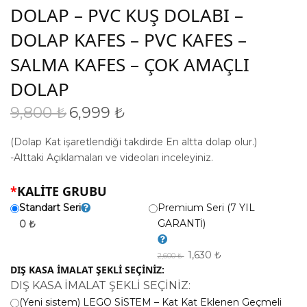
DOLAP – PVC KUŞ DOLABI –
DOLAP KAFES – PVC KAFES –
SALMA KAFES – ÇOK AMAÇLI
DOLAP
9,800
₺
6,999
₺
Orijinal
Şu
fiyat:
andaki
(Dolap Kat işaretlendiği takdirde En altta dolap olur.)
9,800 ₺.
fiyat:
-Alttaki Açıklamaları ve videoları inceleyiniz.
6,999 ₺.
*
KALİTE GRUBU
Standart Seri
Premium Seri (7 YIL
GARANTİ)
0 ₺
1,630 ₺
2,600 ₺
DIŞ KASA İMALAT ŞEKLİ SEÇİNİZ:
DIŞ KASA İMALAT ŞEKLİ SEÇİNİZ:
(Yeni sistem) LEGO SİSTEM – Kat Kat Eklenen Geçmeli