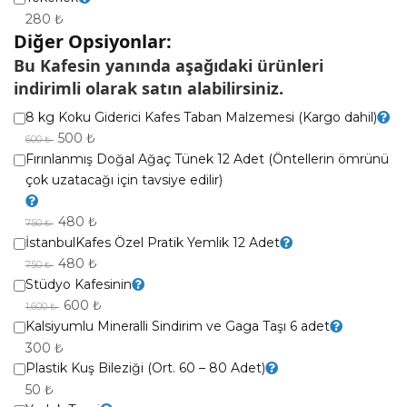
280 ₺
Diğer Opsiyonlar:
Bu Kafesin yanında aşağıdaki ürünleri
indirimli olarak satın alabilirsiniz.
8 kg Koku Giderici Kafes Taban Malzemesi (Kargo dahil)
500 ₺
600 ₺
Fırınlanmış Doğal Ağaç Tünek 12 Adet (Öntellerin ömrünü
çok uzatacağı için tavsiye edilir)
480 ₺
750 ₺
İstanbulKafes Özel Pratik Yemlik 12 Adet
480 ₺
750 ₺
Stüdyo Kafesinin
600 ₺
1,600 ₺
Kalsiyumlu Mineralli Sindirim ve Gaga Taşı 6 adet
300 ₺
Plastik Kuş Bileziği (Ort. 60 – 80 Adet)
50 ₺