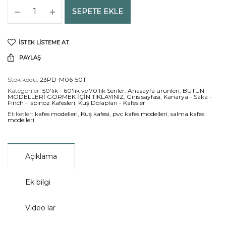
SEPETE EKLE
İSTEK LISTEME AT
PAYLAŞ
Stok kodu:
23PD-M06-50T
Kategoriler:
50'lik - 60'lık ve 70'lik Seriler
,
Anasayfa ürünleri
,
BÜTÜN
MODELLERİ GÖRMEK İÇİN TIKLAYINIZ
,
Giris sayfası
,
Kanarya - Saka -
Finch - ispinoz Kafesleri
,
Kuş Dolapları - Kafesler
Etiketler:
kafes modelleri
,
Kuş kafesi
,
pvc kafes modelleri
,
salma kafes
modelleri
Açıklama
Ek bilgi
Video lar