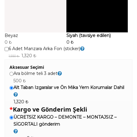
Beyaz
Siyah (tavsiye edilen)
0 ₺
0 ₺
6 Adet Manzara Arka Fon (sticker)
1,320 ₺
1,550 ₺
Aksesuar Seçimi
Ara bölme teli 3 adet
500 ₺
Alt Taban Izgaralar ve Ön Mika Yem Korumalar Dahil
1,320 ₺
*
Kargo ve Gönderim Şekli
ÜCRETSİZ KARGO – DEMONTE – MONTAJSIZ –
SİGORTALI gönderim