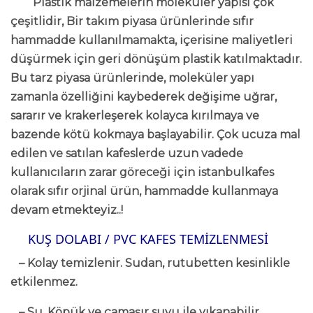
Plastik malzemelerin moleküler yapısı çok
çeşitlidir, Bir takım piyasa ürünlerinde sıfır
hammadde kullanılmamakta, içerisine maliyetleri
düşürmek için geri dönüşüm plastik katılmaktadır.
Bu tarz piyasa ürünlerinde, moleküler yapı
zamanla özelliğini kaybederek değişime uğrar,
sararır ve krakerleşerek kolayca kırılmaya ve
bazende kötü kokmaya başlayabilir. Çok ucuza mal
edilen ve satılan kafeslerde uzun vadede
kullanıcıların zarar göreceği için istanbulkafes
olarak sıfır orjinal ürün, hammadde kullanmaya
devam etmekteyiz..!
KUŞ DOLABI / PVC KAFES TEMİZLENMESİ
– Kolay temizlenir. Sudan, rutubetten kesinlikle
etkilenmez.
– Su, Köpük ve çamaşır suyu ile yıkanabilir,