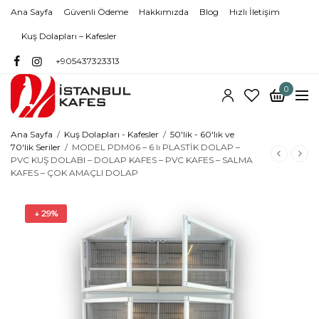
Ana Sayfa
Güvenli Ödeme
Hakkımızda
Blog
Hızlı İletişim
Kuş Dolapları – Kafesler
+905437323313
0
Ana Sayfa
/
Kuş Dolapları - Kafesler
/
50'lik - 60'lık ve
70'lik Seriler
/
MODEL PDM06 – 6 lı PLASTİK DOLAP –
PVC KUŞ DOLABI – DOLAP KAFES – PVC KAFES – SALMA
KAFES – ÇOK AMAÇLI DOLAP
↓ 29%