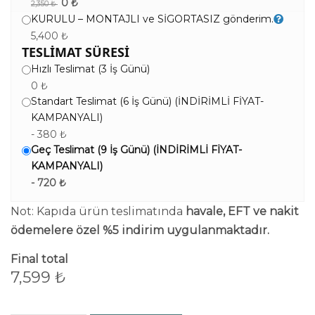
0 ₺
2,350 ₺
KURULU – MONTAJLI ve SİGORTASIZ gönderim.
5,400 ₺
TESLİMAT SÜRESİ
Hızlı Teslimat (3 İş Günü)
0 ₺
Standart Teslimat (6 İş Günü) (İNDİRİMLİ FİYAT-
KAMPANYALI)
- 380 ₺
Geç Teslimat (9 İş Günü) (İNDİRİMLİ FİYAT-
KAMPANYALI)
- 720 ₺
Not: Kapıda ürün teslimatında
havale, EFT ve nakit
ödemelere özel %5 indirim uygulanmaktadır.
Final total
7,599
₺