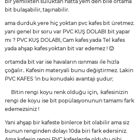
bir yemlikten suluktan hatta yem den bile ortama
bit bulaşabilir, taşınabilir.
ama durduk yere hiç yoktan pvc kafes bit üretmez.
yani genel bir soru var PVC KUŞ DOLABI bit yapar
mı ? PVC KUŞ DOLABI, Cam kafes yada Tel kafes
yada ahşap kafes yoktan bit var edemez ! 🙂
ortamda bit var ise havaların ısınması ile hızla
çoğalır.. Kafesin materyali bunu değiştirmez. Lakin
PVC KAFES ‘in bu konudaki avantajı şudur;
Bitin rengi koyu renk olduğu için, kafesinizin
rengi de koyu ise bit popülasyonunun tamamı fark
edemezsiniz !
Yani ahşap bir kafeste binlerce bit olabilir ama siz
bunun renginden dolayı 10da biri fark edersiniz.
Ama kafesin rengi PVC kafeslerde olduğu gibi