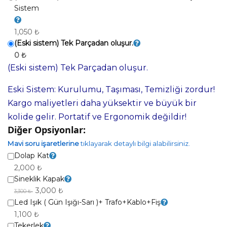
Sistem
1,050 ₺
(Eski sistem) Tek Parçadan oluşur.
0 ₺
(Eski sistem) Tek Parçadan oluşur.
Eski Sistem: Kurulumu, Taşıması, Temizliği zordur!
Kargo maliyetleri daha yüksektir ve büyük bir
kolide gelir. Portatif ve Ergonomik değildir!
Diğer Opsiyonlar:
Mavi soru işaretlerine
tıklayarak detaylı bilgi alabilirsiniz.
Dolap Kat
2,000 ₺
Sineklik Kapak
3,000 ₺
3,300 ₺
Led Işık ( Gün Işığı-Sarı )+ Trafo+Kablo+Fiş
1,100 ₺
Tekerlek