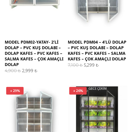
MODEL PDM02-YATAY- 2’LI
MODEL PDM04 – 4’LÜ DOLAP
DOLAP – PVC KUŞ DOLABI –
– PVC KUŞ DOLABI – DOLAP
DOLAP KAFES – PVC KAFES –
KAFES – PVC KAFES – SALMA
SALMA KAFES – ÇOK AMAÇLI
KAFES – ÇOK AMAÇLI DOLAP
DOLAP
Orijinal
Şu
7,100
₺
5,299
₺
fiyat:
andaki
Orijinal
Şu
SEPETE EKLE
4,900
₺
2,999
₺
7,100 ₺.
fiyat:
fiyat:
andaki
SEPETE EKLE
5,299 ₺.
4,900 ₺.
fiyat:
2,999 ₺.
↓ 29%
↓ 26%