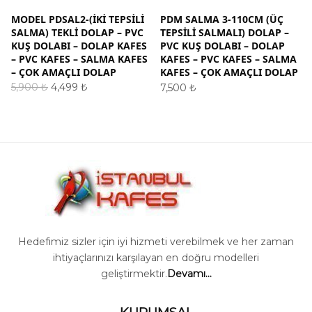
MODEL PDSAL2-(İKİ TEPSİLİ
PDM SALMA 3-110CM (ÜÇ
SALMA) TEKLİ DOLAP – PVC
TEPSİLİ SALMALI) DOLAP –
KUŞ DOLABI – DOLAP KAFES
PVC KUŞ DOLABI – DOLAP
– PVC KAFES – SALMA KAFES
KAFES – PVC KAFES – SALMA
– ÇOK AMAÇLI DOLAP
KAFES – ÇOK AMAÇLI DOLAP
Orijinal
Şu
5,900
₺
4,499
₺
7,500
₺
fiyat:
andaki
SEPETE EKLE
SEPETE EKLE
5,900 ₺.
fiyat:
4,499 ₺.
Hedefimiz sizler için iyi hizmeti verebilmek ve her zaman
ihtiyaçlarınızı karşılayan en doğru modelleri
geliştirmektir.
Devamı...