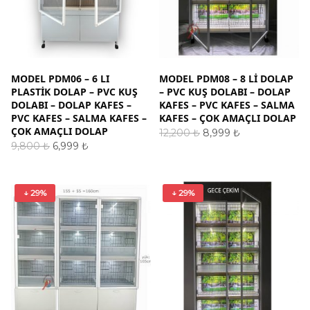
MODEL PDM06 – 6 LI
MODEL PDM08 – 8 LI DOLAP
PLASTİK DOLAP – PVC KUŞ
– PVC KUŞ DOLABI – DOLAP
DOLABI – DOLAP KAFES –
KAFES – PVC KAFES – SALMA
PVC KAFES – SALMA KAFES –
KAFES – ÇOK AMAÇLI DOLAP
ÇOK AMAÇLI DOLAP
Orijinal
Şu
12,200
₺
8,999
₺
fiyat:
andaki
Orijinal
Şu
SEPETE EKLE
9,800
₺
6,999
₺
12,200 ₺.
fiyat:
fiyat:
andaki
SEPETE EKLE
8,999 ₺.
9,800 ₺.
fiyat:
6,999 ₺.
↓ 29%
↓ 29%