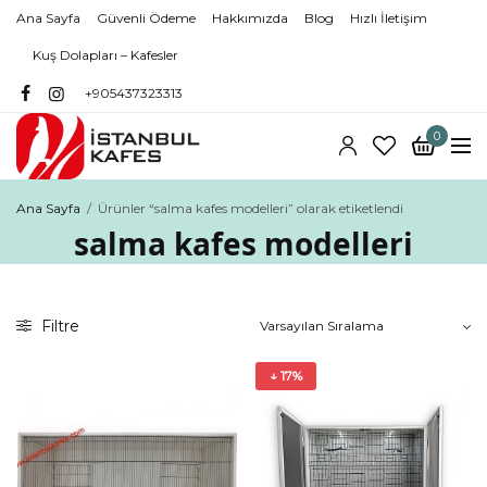
Ana Sayfa
Güvenli Ödeme
Hakkımızda
Blog
Hızlı İletişim
Kuş Dolapları – Kafesler
+905437323313
0
Ana Sayfa
/
Ürünler “salma kafes modelleri” olarak etiketlendi
salma kafes modelleri
Filtre
↓ 17%