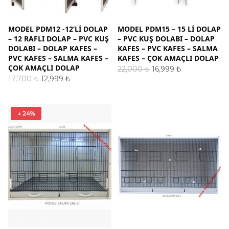
MODEL PDM12 -12’LI DOLAP
MODEL PDM15 – 15 LI DOLAP
– 12 RAFLI DOLAP – PVC KUŞ
– PVC KUŞ DOLABI – DOLAP
DOLABI – DOLAP KAFES –
KAFES – PVC KAFES – SALMA
PVC KAFES – SALMA KAFES –
KAFES – ÇOK AMAÇLI DOLAP
ÇOK AMAÇLI DOLAP
Orijinal
Şu
22,000
₺
16,999
₺
fiyat:
andaki
Orijinal
Şu
SEPETE EKLE
17,700
₺
12,999
₺
22,000 ₺.
fiyat:
fiyat:
andaki
SEPETE EKLE
16,999 ₺.
17,700 ₺.
fiyat:
12,999 ₺.
↓ 24%