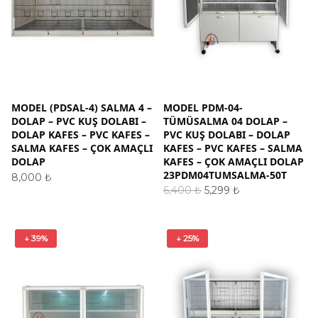
MODEL (PDSAL-4) SALMA 4 –
MODEL PDM-04-
DOLAP – PVC KUŞ DOLABI –
TÜMÜSALMA 04 DOLAP –
DOLAP KAFES – PVC KAFES –
PVC KUŞ DOLABI – DOLAP
SALMA KAFES – ÇOK AMAÇLI
KAFES – PVC KAFES – SALMA
DOLAP
KAFES – ÇOK AMAÇLI DOLAP
23PDM04TUMSALMA-50T
8,000
₺
Orijinal
Şu
SEPETE EKLE
6,400
₺
5,299
₺
fiyat:
andaki
SEPETE EKLE
6,400 ₺.
fiyat:
5,299 ₺.
↓ 39%
↓ 25%