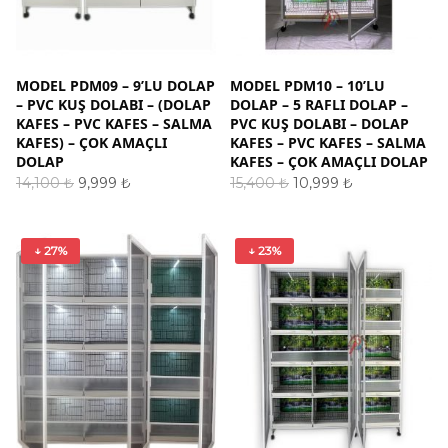
MODEL PDM09 – 9’LU DOLAP
MODEL PDM10 – 10’LU
– PVC KUŞ DOLABI – (DOLAP
DOLAP – 5 RAFLI DOLAP –
KAFES – PVC KAFES – SALMA
PVC KUŞ DOLABI – DOLAP
KAFES) – ÇOK AMAÇLI
KAFES – PVC KAFES – SALMA
DOLAP
KAFES – ÇOK AMAÇLI DOLAP
Orijinal
Şu
Orijinal
Şu
14,100
₺
9,999
₺
15,400
₺
10,999
₺
fiyat:
andaki
fiyat:
andaki
SEPETE EKLE
SEPETE EKLE
14,100 ₺.
fiyat:
15,400 ₺.
fiyat:
9,999 ₺.
10,999 ₺.
↓ 27%
↓ 23%