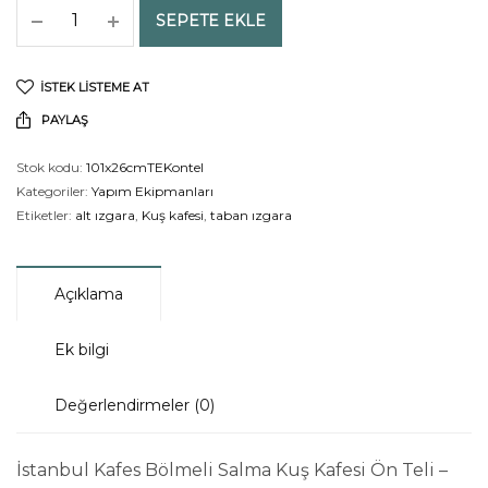
SEPETE EKLE
İSTEK LISTEME AT
PAYLAŞ
Stok kodu:
101x26cmTEKontel
Kategoriler:
Yapım Ekipmanları
Etiketler:
alt ızgara
,
Kuş kafesi
,
taban ızgara
Açıklama
Ek bilgi
Değerlendirmeler (0)
İstanbul Kafes Bölmeli Salma Kuş Kafesi Ön Teli –