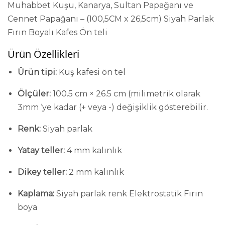
Muhabbet Kuşu, Kanarya, Sultan Papağanı ve
Cennet Papağanı – (100,5CM x 26,5cm) Siyah Parlak
Fırın Boyalı Kafes Ön teli
Ürün Özellikleri
Ürün tipi:
Kuş kafesi ön tel
Ölçüler:
100.5 cm × 26.5 cm (
milimetrik olarak
3mm ‘ye kadar (+ veya -) değişiklik gösterebilir.
Renk:
Siyah parlak
Yatay teller:
4 mm kalınlık
Dikey teller:
2 mm kalınlık
Kaplama:
Siyah parlak renk
Elektrostatik
Fırın
boya