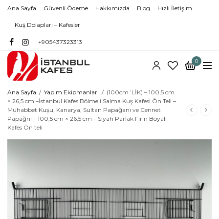
Ana Sayfa
Güvenli Ödeme
Hakkımızda
Blog
Hızlı İletişim
Kuş Dolapları – Kafesler
+905437323313
0
Ana Sayfa
/
Yapım Ekipmanları
/
(100cm ’LİK) – 100,5 cm
× 26,5 cm –İstanbul Kafes Bölmeli Salma Kuş Kafesi Ön Teli –
Muhabbet Kuşu, Kanarya, Sultan Papağanı ve Cennet
Papağnı – 100,5 cm × 26,5 cm – Siyah Parlak Fırın Boyalı
Kafes Ön teli