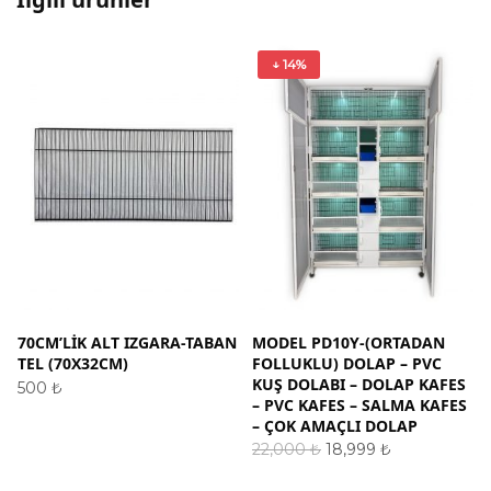
↓ 14%
70CM’LİK ALT IZGARA-TABAN
MODEL PD10Y-(ORTADAN
M
TEL (70X32CM)
FOLLUKLU) DOLAP – PVC
KUŞ DOLABI – DOLAP KAFES
500
₺
– PVC KAFES – SALMA KAFES
SEPETE EKLE
– ÇOK AMAÇLI DOLAP
Orijinal
Şu
22,000
₺
18,999
₺
fiyat:
andaki
SEPETE EKLE
22,000 ₺.
fiyat: