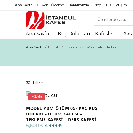
Ana Sayfa
Güvenli Ödeme
Hakkımızda
Blog
Hızlı İletişim
Ana Sayfa
Kuş Dolapları – Kafesler
Aks
Ana Sayfa
/
Ürünler “dersleme kafesi” olarak etiketlendi
Filtre
↓ 24%
MODEL PDM_ÖTÜM 05- PVC KUŞ
DOLABI – ÖTÜM KAFESİ –
TEKLEME KAFESİ – DERS KAFESİ
Orijinal
Şu
6,600
₺
4,999
₺
fiyat:
andaki
SEPETE EKLE