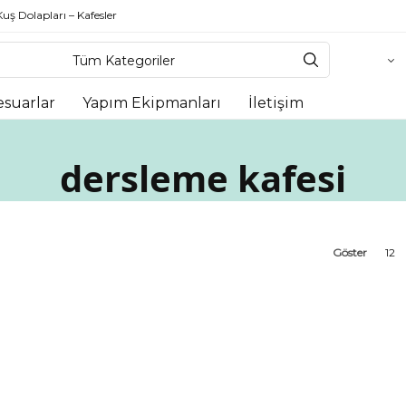
Kuş Dolapları – Kafesler
esuarlar
Yapım Ekipmanları
İletişim
dersleme kafesi
Göster
12