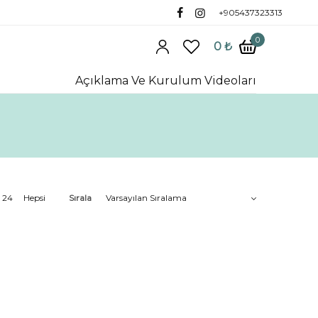
+905437323313
0
0
₺
Açıklama Ve Kurulum Videoları
24
Hepsi
Sırala